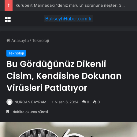
Kurupelit Marina’daki “deniz marulu” sorununa neşter: 345 bin metreküp dip çamuru temizlenecek
Menü
Anasayfa
/
Teknoloji
Teknoloji
Bu Gördüğünüz Dikenli
Cisim, Kendisine Dokunan
Virüsleri Patlatıyor
NURCAN BAYRAM
Nisan 6, 2024
0
0
1 dakika okuma süresi