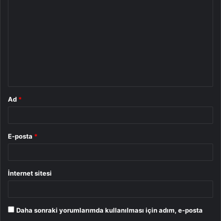
o
r
u
m
*
Ad
*
E-posta
*
İnternet sitesi
Daha sonraki yorumlarımda kullanılması için adım, e-posta