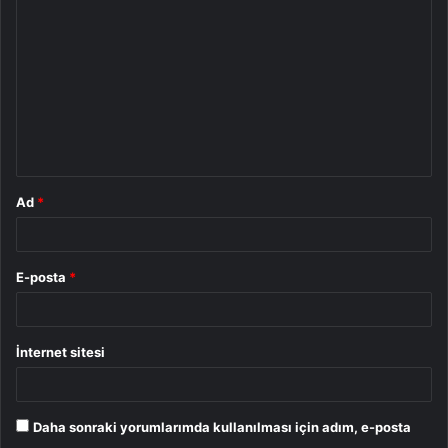
o
r
u
m
*
Ad
*
E-posta
*
İnternet sitesi
Daha sonraki yorumlarımda kullanılması için adım, e-posta