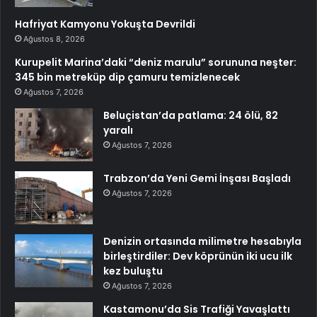
Hafriyat Kamyonu Yokuşta Devrildi
Ağustos 8, 2026
Kurupelit Marina’daki “deniz marulu” sorununa neşter:
345 bin metreküp dip çamuru temizlenecek
Ağustos 7, 2026
Beluçistan’da patlama: 24 ölü, 82
yaralı
Ağustos 7, 2026
Trabzon’da Yeni Gemi İnşası Başladı
Ağustos 7, 2026
Denizin ortasında milimetre hesabıyla
birleştirdiler: Dev köprünün iki ucu ilk
kez buluştu
Ağustos 7, 2026
Kastamonu’da Sis Trafiği Yavaşlattı