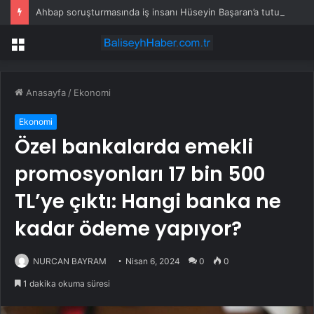
Ahbap soruşturmasında iş insanı Hüseyin Başaran’a tutuklama talebi
Menü
Anasayfa
/
Ekonomi
Ekonomi
Özel bankalarda emekli
promosyonları 17 bin 500
TL’ye çıktı: Hangi banka ne
kadar ödeme yapıyor?
NURCAN BAYRAM
Nisan 6, 2024
0
0
1 dakika okuma süresi