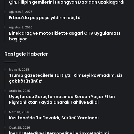
Çin, Filipin gemilerini Huangyan Dao’dan uzaklaştırdı
Ağustos 8, 2026
Erbaa’da peş peşe yıldırım düştü
Ağustos 8, 2026
Binek araç ve motosiklette asgari ÖTV uygulaması
başlıyor
Rastgele Haberler
Mayıs 5, 2025
Trump gazetecilerle tartıştı: ‘Kimseyi kovmadım, siz
çok kötüsünüz’
Aralık 19, 2025
Uyuşturucu Soruşturmasında Sercan Yaşar Etkin
Pişmanlıktan Faydalanarak Tahliye Edildi
Mart 18, 2026
Kızıltepe’de Tır Devrildi, Sürücü Yaralandı
Ocak 28, 2026
İnegöl Belediyesi Personeline İleri Excel Eğitimi