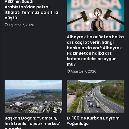
ABD’nin Suudi
Arabistan’dan petrol
ithalatı Temmuz’da sıfıra
düştü
Ağustos 7, 2026
Albayrak Hazır Beton halka
arz kaç lot verir, hangi
bankalarda var? Albayrak
Hazır Beton halka arz
katıım endeksine uygun
mu?
Ağustos 7, 2026
Başkan Doğan: “Samsun,
D-100’de Kurban Bayramı
hızlı trenle ‘lojistik merkez’
Yoğunluğu
olacak”