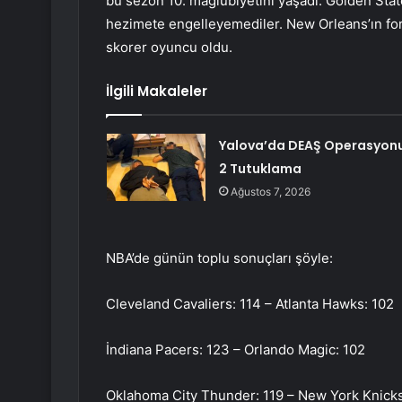
bu sezon 10. mağlubiyetini yaşadı. Golden Stat
hezimete engelleyemediler. New Orleans’ın forv
skorer oyuncu oldu.
İlgili Makaleler
Yalova’da DEAŞ Operasyonu
2 Tutuklama
Ağustos 7, 2026
NBA’de günün toplu sonuçları şöyle:
Cleveland Cavaliers: 114 – Atlanta Hawks: 102
İndiana Pacers: 123 – Orlando Magic: 102
Oklahoma City Thunder: 119 – New York Knicks