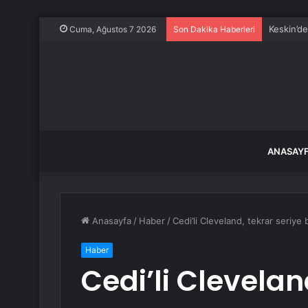
Keskin’d
Cuma, Ağustos 7 2026
Son Dakika Haberleri
ANASAY
Anasayfa
/
Haber
/
Cedi’li Cleveland, tekrar seriye 
Haber
Cedi’li Clevelan