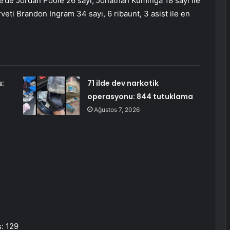
e’de Jordan Poole 26 sayı, Jonathan Kuminga 18 sayı ile
eti Brandon Ingram 34 sayı, 6 ribaunt, 3 asist ile en
:
71 ilde dev narkotik
operasyonu: 844 tutuklama
Ağustos 7, 2026
: 129