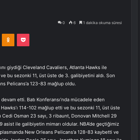
0
6
1 dakika okuma süresi
VKontakte
Odnoklassniki
Pocket
nı giydiği Cleveland Cavaliers, Atlanta Hawks ile
 bu sezonki 11, üst üste de 3. galibiyetini aldı. Son
ns Pelicans’a 123-83 mağlup oldu.
devam etti. Batı Konferansı’nda mücadele eden
a Hawks’ı 114-102 mağlup etti ve bu sezonki 11, üst üste
ncu Cedi Osman 23 sayı, 3 ribaunt, Donovan Mitchell 29
 9 asist ile galibiyetin mimarı oldular. NBA’de geçtiğimiz
plasmanda New Orleans Pelicans’a 128-83 kaybetti ve