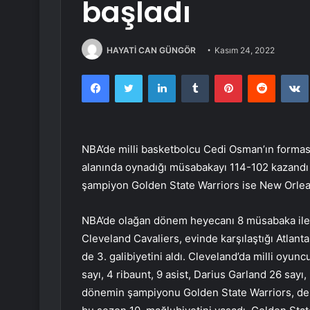
başladı
HAYATİ CAN GÜNGÖR
Kasım 24, 2022
Facebook
Twitter
LinkedIn
Tumblr
Pinterest
Reddit
NBA’de milli basketbolcu Cedi Osman’ın forması
alanında oynadığı müsabakayı 114-102 kazandı ve
şampiyon Golden State Warriors ise New Orlea
NBA’de olağan dönem heyecanı 8 müsabaka ile 
Cleveland Cavaliers, evinde karşılaştığı Atlant
de 3. galibiyetini aldı. Cleveland’da milli oyu
sayı, 4 ribaunt, 9 asist, Darius Garland 26 sayı,
dönemin şampiyonu Golden State Warriors, de