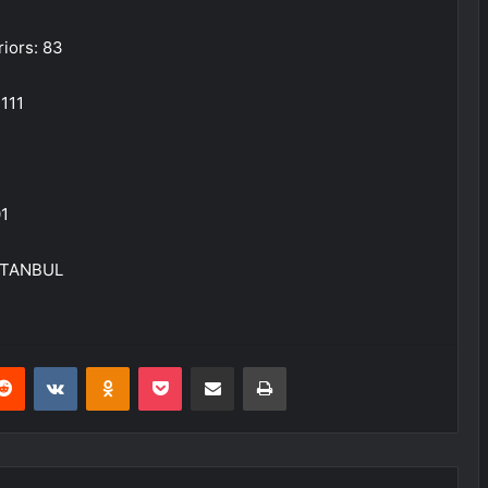
iors: 83
 111
01
İSTANBUL
erest
Reddit
VKontakte
Odnoklassniki
Pocket
E-Posta ile paylaş
Yazdır