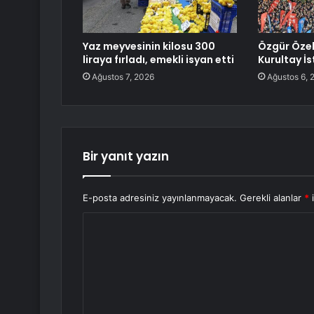
Yaz meyvesinin kilosu 300
Özgür Özel
liraya fırladı, emekli isyan etti
Kurultay İs
Ağustos 7, 2026
Ağustos 6, 
Bir yanıt yazın
E-posta adresiniz yayınlanmayacak.
Gerekli alanlar
*
i
Y
o
r
u
m