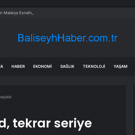
en Malatya Esnafına Destek Çağrısı
FA
HABER
EKONOMI
SAĞLIK
TEKNOLOJI
YAŞAM
başladı
d, tekrar seriye