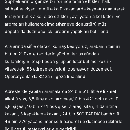
Şüphelilerin organize bir formda temin ettikleri halk
sıhhatine ziyanlı metil alkolü kazanlarda kaynatıp damıtarak
tersiyer butik alkol elde ettikleri, ayrıyeten alkol kitleri ve
aromaları kullanarak imalathaneye dönüştürülmüş
depolarda düzmece içki üretimi yaptıkları belirlendi.
Aralarında şifre olarak “kumaş kesiyoruz, arabanın tamiri
bitti mi?” üzere tabirlerin şüpheliler tarafından
kullanıldığını tespit eden gruplar, İstanbul merkezli 7
vilayetteki 56 adrese eş vakitli operasyon düzenledi.
Operasyonlarda 32 zanlı gözaltına alındı.
Adreslerde yapılan aramalarda 24 bin 518 litre etil-metil
alkollü sıvı, 6,5 litre alkol aroması,10 bin 421 dolu alkollü
içki şişesi, 10 bin 774 boş şişe, 7 araç, silah, 4 damıtma
kazanı, 3 kapaklama kazanı, 24 bin 500 TAPDK bandrolü,
46 bin 776 yabancı menşeili bandrol ile düzmece içkilerle
ilgili çeşitli materyaller ele geçirildi.