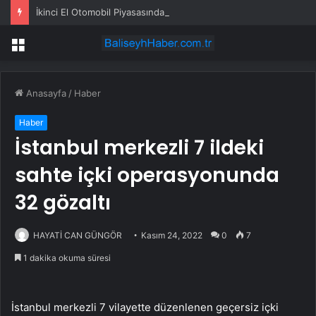
İkinci El Otomobil Piyasasında Temmuz 2024 Gelişmeleri
Menü
Anasayfa
/
Haber
Haber
İstanbul merkezli 7 ildeki
sahte içki operasyonunda
32 gözaltı
HAYATİ CAN GÜNGÖR
Kasım 24, 2022
0
7
1 dakika okuma süresi
İstanbul merkezli 7 vilayette düzenlenen geçersiz içki