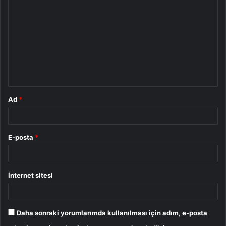
o
r
u
m
*
Ad
*
E-posta
*
İnternet sitesi
Daha sonraki yorumlarımda kullanılması için adım, e-posta