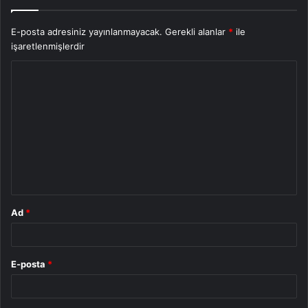
E-posta adresiniz yayınlanmayacak.
Gerekli alanlar
*
ile
işaretlenmişlerdir
Y
o
r
u
m
*
Ad
*
E-posta
*