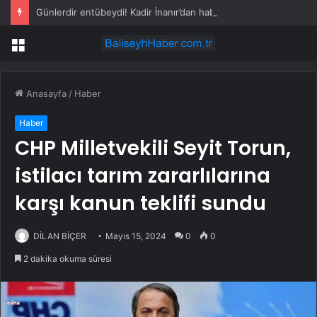
Günlerdir entübeydi! Kadir İnanır’dan haber var
Menü
Anasayfa
/
Haber
Haber
CHP Milletvekili Seyit Torun,
istilacı tarım zararlılarına
karşı kanun teklifi sundu
DİLAN BİÇER
Mayıs 15, 2024
0
0
2 dakika okuma süresi