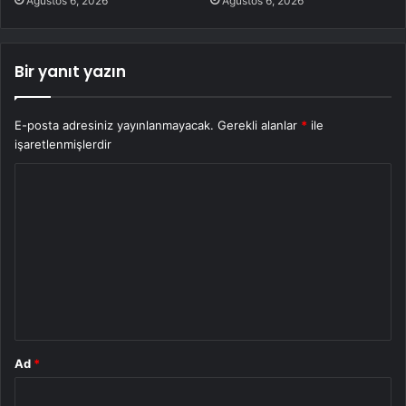
Ağustos 6, 2026
Ağustos 6, 2026
Bir yanıt yazın
E-posta adresiniz yayınlanmayacak.
Gerekli alanlar
*
ile
işaretlenmişlerdir
Y
o
r
u
m
*
Ad
*