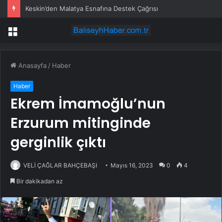
Keskin’den Malatya Esnafına Destek Çağrısı
Menü
Anasayfa
/
Haber
Haber
Ekrem İmamoğlu’nun
Erzurum mitinginde
gerginlik çıktı
VELİ ÇAĞLAR BAHÇEBAŞI
Mayıs 16, 2023
0
4
Bir dakikadan az