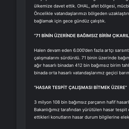
ülkemize davet ettik. OHAL, afet bölgesi, mücbi
Öncelikle vatandaşlarımızı bölgeden uzaklaştır
bağlamak için gece gündüz çalıştık.
“71 BİNİN ÜZERİNDE BAĞIMSIZ BİRİM ÇIKARIL
Halen devam eden 6.000’den fazla artçı sarsıntı
çalışmalarını sürdürdü. 71 binin üzerinde bağımsı
ağır hasarlı binadan 412 bin bağımsız birim tahl
binada orta hasarlı vatandaşlarımız geçici barı
“HASAR TESPİT ÇALIŞMASI BİTMEK ÜZERE”
3 milyon 108 bin bağımsız parçanın hafif hasarl
Bakanlığımız tarafından yürütülen hasar tespit 
ettikleri konutların hasar durum bilgilerine el