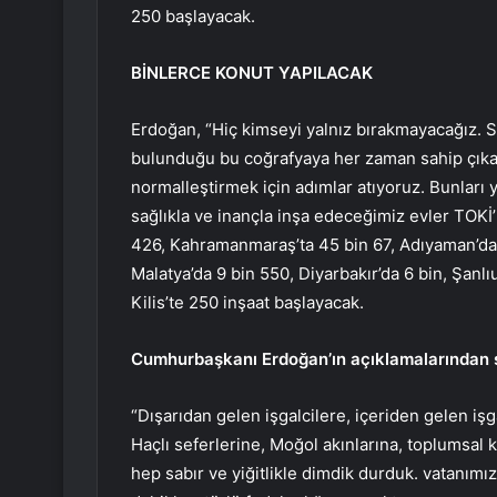
250 başlayacak.
BİNLERCE KONUT YAPILACAK
Erdoğan, “Hiç kimseyi yalnız bırakmayacağız. Sa
bulunduğu bu coğrafyaya her zaman sahip çıkaca
normalleştirmek için adımlar atıyoruz. Bunları y
sağlıkla ve inançla inşa edeceğimiz evler TOKİ’
426, Kahramanmaraş’ta 45 bin 67, Adıyaman’da 
Malatya’da 9 bin 550, Diyarbakır’da 6 bin, Şanlı
Kilis’te 250 inşaat başlayacak.
Cumhurbaşkanı Erdoğan’ın açıklamalarından sa
“Dışarıdan gelen işgalcilere, içeriden gelen işg
Haçlı seferlerine, Moğol akınlarına, toplumsal ka
hep sabır ve yiğitlikle dimdik durduk. vatanımı