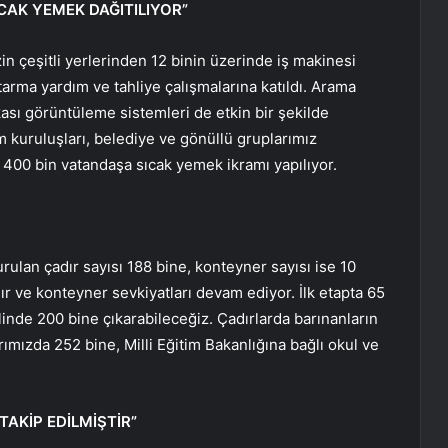
CAK YEMEK DAĞITILIYOR”
in çeşitli yerlerinden 12 binin üzerinde iş makinesi
rtarma yardım ve tahliye çalışmalarına katıldı. Arama
kası görüntüleme sistemleri de etkin bir şekilde
um kuruluşları, belediye ve gönüllü gruplarımız
00 bin vatandaşa sıcak yemek ikramı yapılıyor.
rulan çadır sayısı 188 bine, konteyner sayısı ise 10
adır ve konteyner sevkiyatları devam ediyor. İlk etapta 65
linde 200 bine çıkarabileceğiz. Çadırlarda barınanların
rımızda 252 bine, Milli Eğitim Bakanlığına bağlı okul ve
 TAKİP EDİLMİŞTİR”