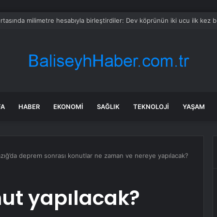
’da Sis Trafiği Yavaşlattı
FA
HABER
EKONOMI
SAĞLIK
TEKNOLOJI
YAŞAM
lazığ’da deprem sonrası konutlar ne zaman ve nereye yapılacak?
nut yapılacak?