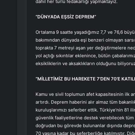
dahil her türlü fedakarlığı yapmaktayız.
“DÜNYADA EŞSİZ DEPREM”
Ortalama 9 saatte yaşadığımız 7,7 ve 76,6 büyükl
bakımından dünyada eşi benzeri olmayan sarsın
toprakta 7 metreyi aşan yer değiştirmelere nede
yol açtığı sıkıntılar eklenince, bütün çabalar
eksikliklerin ve aksaklıkların olduğunu biliyoru
“MİLLETİMİZ BU HAREKETE 7’DEN 70’E KATIL
Kamu ve sivil toplumun afet kapasitesinin ilk a
artırdı. Deprem haberini alır almaz tüm bakanlık
kuruluşlarımızı seferber ettik. Türkiye’nin 81 
güvenlik faaliyetlerine destek verebilecek tüm 
doğrudan bu görevde bulunanlar dışında deprem
70 yaşına kadar bu seferberliğe katılmıştır. Di