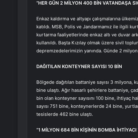
“HER GÜN 2 MİLYON 400 BİN VATANDAŞA SI
Enkaz kaldırma ve altyapı çalışmalarına ülkemiz
katıldı. MSB, Polis ve Jandarmamız ile ilgili ku
kurtarma faaliyetlerinde enkaz altı ve duvar ar
kullanıldı. Başta Kızılay olmak üzere sivil topl
depremzedelerimizin yanında. Günde 2 milyon 4
DAĞITILAN KONTEYNER SAYISI 10 BİN
Bölgede dağıtılan battaniye sayısı 3 milyona, ku
bine ulaştı. Ağır hasarlı şehirlere battaniye, ç
bin olan konteyner sayısını 100 bine, ihtiyaç ha
sayısı 751 bine, konteynerlerde 24 bine, yurtla
tesislerde 462 bine ulaştı.
“1 MİLYON 684 BİN KİŞİNİN BOMBA İHTİYACI