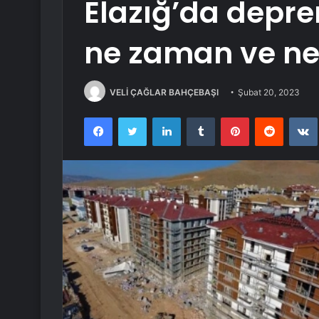
Elazığ’da depre
ne zaman ve ne
VELİ ÇAĞLAR BAHÇEBAŞI
Şubat 20, 2023
Facebook
Twitter
LinkedIn
Tumblr
Pinterest
Reddit