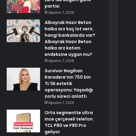
partisi
Ağustos 7, 2026
Albayrak Hazır Beton
halka arz kaç lot verir,
hangi bankalarda var?
Albayrak Hazır Beton
halka arz katıım
endeksine uygun mu?
Ağustos 7, 2026
Survivor Nagihan
Karadere’nin 750 bin
TL’lik estetik
operasyonu: Yaşadığı
zorlu süreci anlattı
Ağustos 7, 2026
Orta segmentte ultra
ince çerçeveli telefon:
TCL P80 ve P80 Pro
geliyor