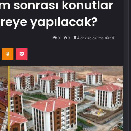
m sonrası konutlar
reye yapılacak?
0
3
4 dakika okuma süresi
VKontakte
Odnoklassniki
Pocket