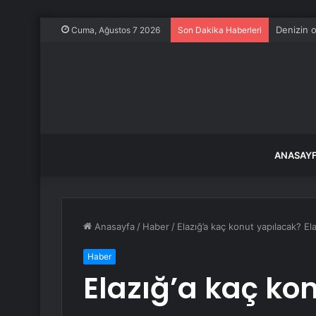
Kastamonu
Cuma, Ağustos 7 2026
Son Dakika Haberleri
ANASAY
Anasayfa
/
Haber
/
Elazığ’a kaç konut yapılacak? E
Haber
Elazığ’a kaç ko