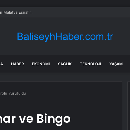
en Malatya Esnafına Destek Çağrısı
FA
HABER
EKONOMI
SAĞLIK
TEKNOLOJI
YAŞAM
rolü Yürütüldü
ar ve Bingo