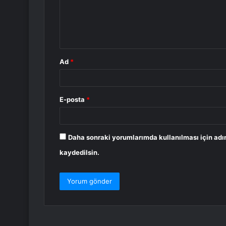
u
m
*
Ad
*
E-posta
*
Daha sonraki yorumlarımda kullanılması için adı
kaydedilsin.