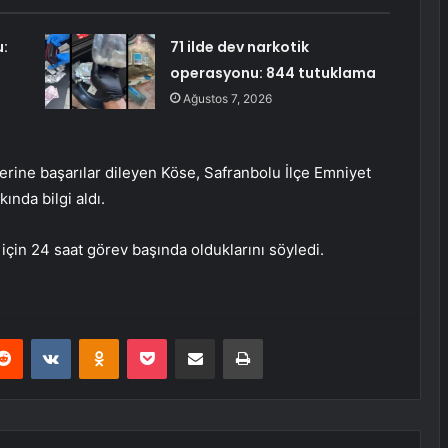
:
71 ilde dev narkotik
operasyonu: 844 tutuklama
Ağustos 7, 2026
erine başarılar dileyen Köse, Safranbolu İlçe Emniyet
nda bilgi aldı.
için 24 saat görev başında olduklarını söyledi.
erest
Reddit
VKontakte
Odnoklassniki
Pocket
E-Posta ile paylaş
Yazdır