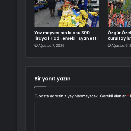
Yaz meyvesinin kilosu 300
Özgür Özel
liraya fırladı, emekli isyan etti
Kurultay İs
Ağustos 7, 2026
Ağustos 6, 
Bir yanıt yazın
E-posta adresiniz yayınlanmayacak.
Gerekli alanlar
*
i
Y
o
r