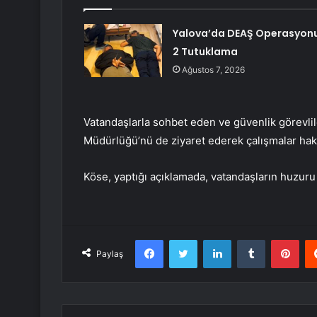
Yalova’da DEAŞ Operasyonu
2 Tutuklama
Ağustos 7, 2026
Vatandaşlarla sohbet eden ve güvenlik görevlil
Müdürlüğü’nü de ziyaret ederek çalışmalar hakkı
Köse, yaptığı açıklamada, vatandaşların huzuru 
Facebook
Twitter
LinkedIn
Tumblr
Pint
Paylaş