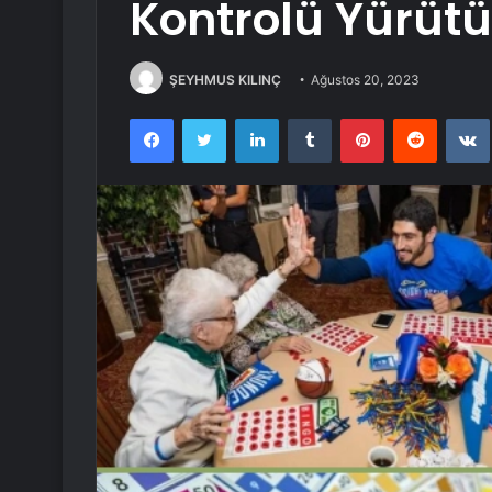
Kontrolü Yürüt
ŞEYHMUS KILINÇ
Ağustos 20, 2023
Facebook
Twitter
LinkedIn
Tumblr
Pinterest
Reddit