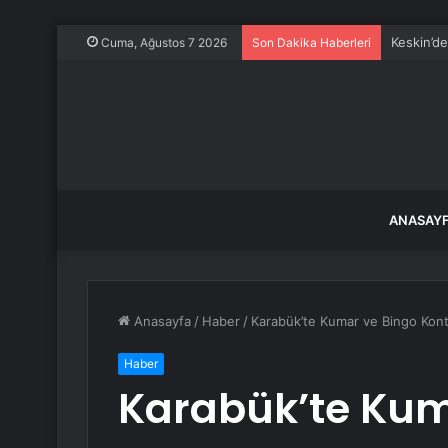
Keskin’d
Cuma, Ağustos 7 2026
Son Dakika Haberleri
ANASAY
Anasayfa
/
Haber
/
Karabük’te Kumar ve Bingo Kont
Haber
Karabük’te Kum