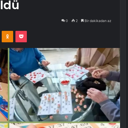
üldü
0
2
Bir dakikadan az
VKontakte
Odnoklassniki
Pocket