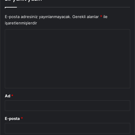
E-posta adresiniz yayınlanmayacak.
Gerekli alanlar
*
ile
işaretlenmişlerdir
Y
o
r
u
m
*
Ad
*
E-posta
*