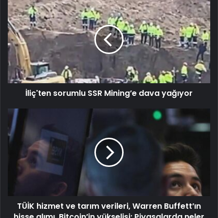
İliç'ten sorumlu SSR Mining’e dava yağıyor
TÜİK hizmet ve tarım verileri, Warren Buffett’ın
hisse alımı, Bitcoin’in yükselişi: Piyasalarda neler