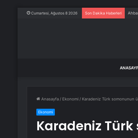
Ahbap
Cumartesi, Ağustos 8 2026
Son Dakika Haberleri
ANASAY
Anasayfa
/
Ekonomi
/
Karadeniz Türk somonunun ü
Ekonomi
Karadeniz Tür