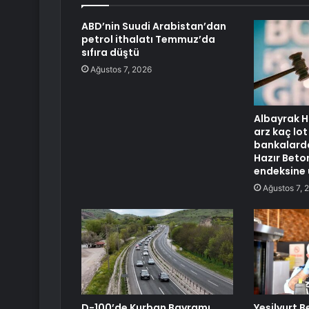
ABD’nin Suudi Arabistan’dan
petrol ithalatı Temmuz’da
sıfıra düştü
Ağustos 7, 2026
Albayrak H
arz kaç lot
bankalarda
Hazır Beto
endeksine
Ağustos 7, 
D-100’de Kurban Bayramı
Yeşilyurt B