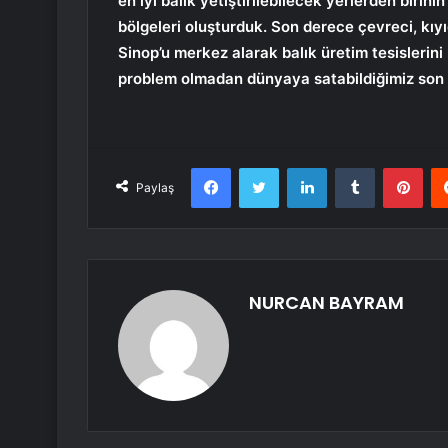
en iyi balık yetiştirilebilecek yerlerden biri
bölgeleri oluşturduk. Son derece çevreci, kıy
Sinop’u merkez alarak balık üretim tesislerini
problem olmadan dünyaya satabildiğimiz son d
Facebook
Twitter
LinkedIn
Tumblr
Pint
Paylaş
NURCAN BAYRAM