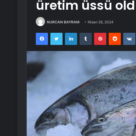
üretim üssü ol
NURCAN BAYRAM
Nisan 26, 2024
Facebook
Twitter
LinkedIn
Tumblr
Pinterest
Reddit