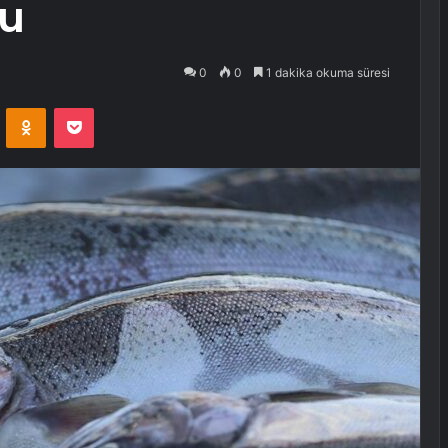
du
0
0
1 dakika okuma süresi
VKontakte
Odnoklassniki
Pocket