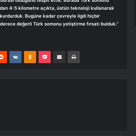
nin burası olduğunu tespit ettik. Burada Türk somonu
ıdan 4-5 kilometre açıkta, üstün teknoloji kullanarak
 kurdurduk. Bugüne kadar çevreyle ilgili hiçbir
erece değerli Türk somonu yetiştirme fırsatı bulduk.”
erest
Reddit
VKontakte
Odnoklassniki
Pocket
E-Posta ile paylaş
Yazdır