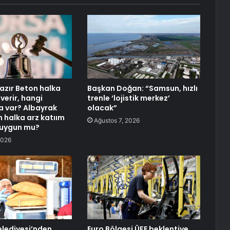
azır Beton halka
Başkan Doğan: “Samsun, hızlı
 verir, hangi
trenle ‘lojistik merkez’
 var? Albayrak
olacak”
n halka arz katıım
Ağustos 7, 2026
 uygun mu?
2026
elediyesi’nden
Euro Bölgesi ÜFE beklentiye