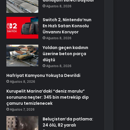
dönüşüm süreci başladı
Ağustos 8, 2026
Switch 2, Nintendo’nun
En Hızlı Satan Konsolu
Ünvanını Koruyor
Ağustos 8, 2026
Yoldan geçen kadının
üzerine beton parça
düştü
Ağustos 8, 2026
Hafriyat Kamyonu Yokuşta Devrildi
Ağustos 8, 2026
Kurupelit Marina’daki “deniz marulu”
sorununa neşter: 345 bin metreküp dip
çamuru temizlenecek
Ağustos 7, 2026
Beluçistan’da patlama:
24 ölü, 82 yaralı