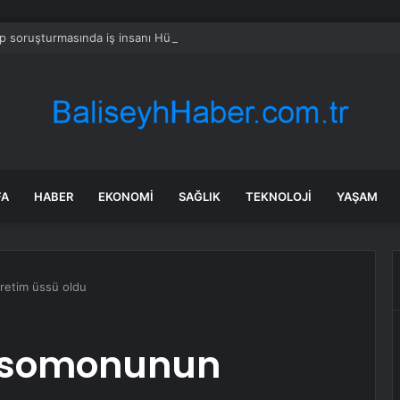
 soruşturmasında iş insanı Hüseyin Başaran’a tutuklama talebi
FA
HABER
EKONOMI
SAĞLIK
TEKNOLOJI
YAŞAM
retim üssü oldu
k somonunun